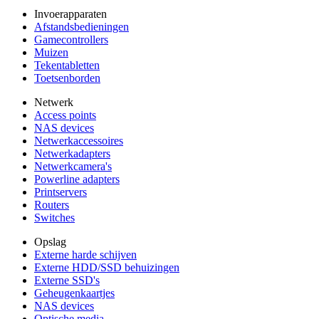
Invoerapparaten
Afstandsbedieningen
Gamecontrollers
Muizen
Tekentabletten
Toetsenborden
Netwerk
Access points
NAS devices
Netwerkaccessoires
Netwerkadapters
Netwerkcamera's
Powerline adapters
Printservers
Routers
Switches
Opslag
Externe harde schijven
Externe HDD/SSD behuizingen
Externe SSD's
Geheugenkaartjes
NAS devices
Optische media