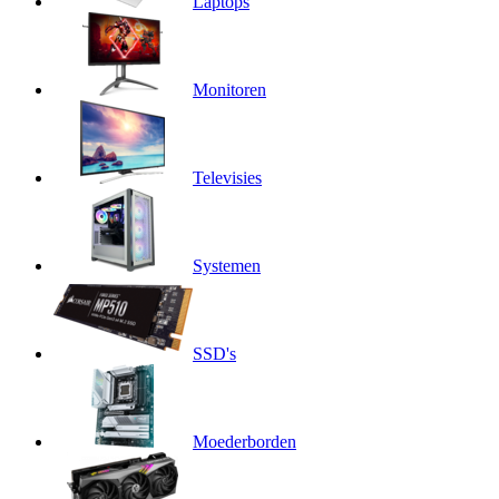
Laptops
Monitoren
Televisies
Systemen
SSD's
Moederborden