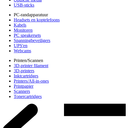
USB-sticks
PC-randapparatuur
Headsets en koptelefoons
Kabels
Monitoren
PC speakersets
Spanningbeveiligers
UPS'en
Webcams
Printen/Scannen
3D-printer filament
3D-printers
Inktcartridges
Printers/All-in-ones
Printpapier
Scanners
Tonercartridges