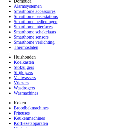
Domotica
Alarmsystemen
Smarthome accessoires
Smarthome basisstations
Smarthome bedieningen
Smarthome interfaces
Smarthome schakelaars
Smarthome sensors
Smarthome verlichting
Thermostaten
Huishouden
Koelkasten
Stofzuigers
Strijkijzers
Vaatwassers
Vriezers
Wasdrogers
Wasmachines
Koken
Broodbakmachines
Friteuses
Keukenmachines
Koffiezetapparaten