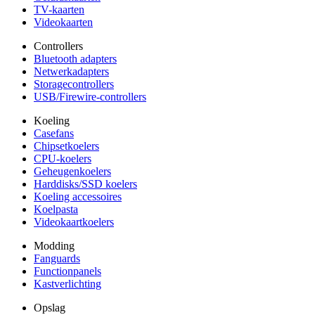
TV-kaarten
Videokaarten
Controllers
Bluetooth adapters
Netwerkadapters
Storagecontrollers
USB/Firewire-controllers
Koeling
Casefans
Chipsetkoelers
CPU-koelers
Geheugenkoelers
Harddisks/SSD koelers
Koeling accessoires
Koelpasta
Videokaartkoelers
Modding
Fanguards
Functionpanels
Kastverlichting
Opslag