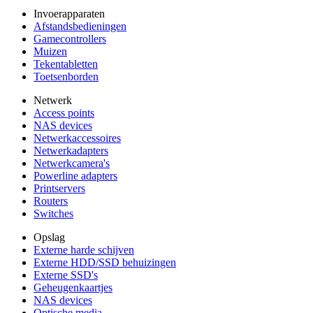
Invoerapparaten
Afstandsbedieningen
Gamecontrollers
Muizen
Tekentabletten
Toetsenborden
Netwerk
Access points
NAS devices
Netwerkaccessoires
Netwerkadapters
Netwerkcamera's
Powerline adapters
Printservers
Routers
Switches
Opslag
Externe harde schijven
Externe HDD/SSD behuizingen
Externe SSD's
Geheugenkaartjes
NAS devices
Optische media