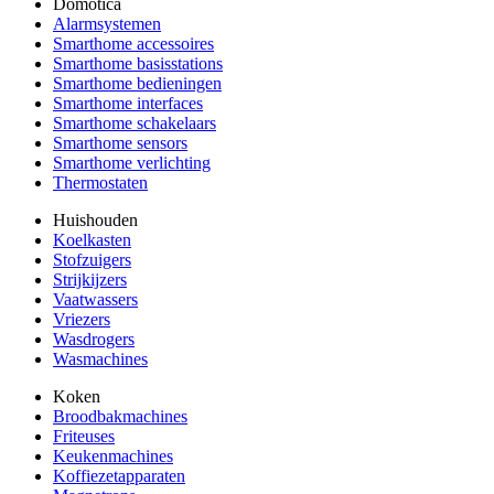
Domotica
Alarmsystemen
Smarthome accessoires
Smarthome basisstations
Smarthome bedieningen
Smarthome interfaces
Smarthome schakelaars
Smarthome sensors
Smarthome verlichting
Thermostaten
Huishouden
Koelkasten
Stofzuigers
Strijkijzers
Vaatwassers
Vriezers
Wasdrogers
Wasmachines
Koken
Broodbakmachines
Friteuses
Keukenmachines
Koffiezetapparaten