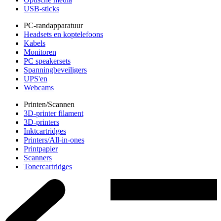
USB-sticks
PC-randapparatuur
Headsets en koptelefoons
Kabels
Monitoren
PC speakersets
Spanningbeveiligers
UPS'en
Webcams
Printen/Scannen
3D-printer filament
3D-printers
Inktcartridges
Printers/All-in-ones
Printpapier
Scanners
Tonercartridges