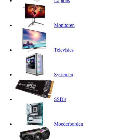
Laptops
Monitoren
Televisies
Systemen
SSD's
Moederborden