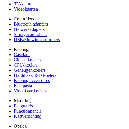
TV-kaarten
Videokaarten
Controllers
Bluetooth adapters
Netwerkadapters
Storagecontrollers
USB/Firewire-controllers
Koeling
Casefans
Chipsetkoelers
CPU-koelers
Geheugenkoelers
Harddisks/SSD koelers
Koeling accessoires
Koelpasta
Videokaartkoelers
Modding
Fanguards
Functionpanels
Kastverlichting
Opslag