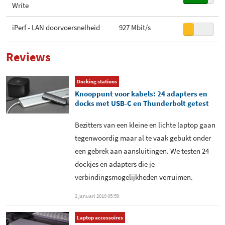
Write
USB Type-C versie
3.0
iPerf - LAN doorvoersnelheid
927 Mbit/s
Aantal USB 2.0 poorten
0
Aantal USB 3.0 poorten
3
Reviews
Aantal USB 3.1 poorten
0
Docking stations
Knooppunt voor kabels: 24 adapters en
Aantal Thunderbolt 2 poorten
0
docks met USB-C en Thunderbolt getest
Aantal Thunderbolt 3 poorten
0
Bezitters van een kleine en lichte laptop gaan
tegenwoordig maar al te vaak gebukt onder
een gebrek aan aansluitingen. We testen 24
dockjes en adapters die je
verbindingsmogelijkheden verruimen.
2 januari 2019 05:59
Laptop accessoires