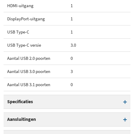
HDMI-uitgang
1
DisplayPort-uitgang
1
USB Type-C
1
USB Type-C versie
3.0
Aantal USB 2.0 poorten
0
Aantal USB 3.0 poorten
3
Aantal USB 3.1 poorten
0
Specificaties
Hostinterface
USB Type-C
Aansluitingen
Lengte hostkabel
40 cm
LAN Aansluiting