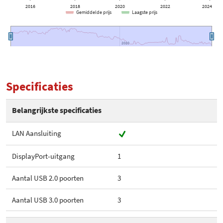
2016
2018
2020
2022
2024
Gemiddelde prijs
Laagste prijs
2020
2020
Specificaties
Belangrijkste specificaties
LAN Aansluiting
DisplayPort-uitgang
1
Aantal USB 2.0 poorten
3
Aantal USB 3.0 poorten
3