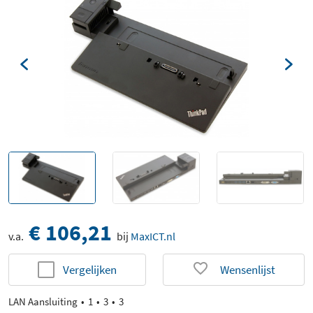
€ 106,21
v.a.
bij
MaxICT.nl
Vergelijken
Wensenlijst
LAN Aansluiting
1
3
3