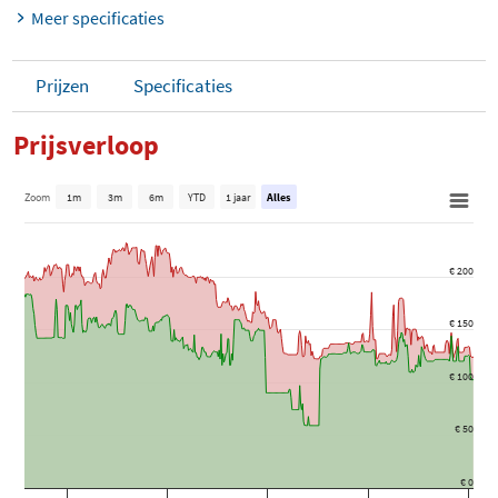
Meer specificaties
Prijzen
Specificaties
Prijsverloop
Zoom
1m
3m
6m
YTD
1 jaar
Alles
€ 200
€ 150
€ 100
€ 50
€ 0