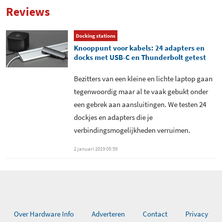
Gewicht
290 gram
Reviews
Aantal USB 2.0 poorten
2
Toegevoegd aan Hardware
vrijdag 1 december 2017
Info
Aantal USB 3.0 poorten
3
Docking stations
Knooppunt voor kabels: 24 adapters en
docks met USB-C en Thunderbolt getest
Bezitters van een kleine en lichte laptop gaan
tegenwoordig maar al te vaak gebukt onder
een gebrek aan aansluitingen. We testen 24
dockjes en adapters die je
verbindingsmogelijkheden verruimen.
2 januari 2019 05:59
Over Hardware Info
Adverteren
Contact
Privacy