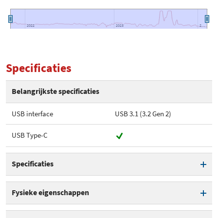
2022
2022
2023
2023
2…
2…
Specificaties
Belangrijkste specificaties
USB interface
USB 3.1 (3.2 Gen 2)
USB Type-C
Specificaties
Aantal bays
1
Fysieke eigenschappen
Ondersteuning voor M.2 SATA
Afmeting - Breedte
3,5 cm