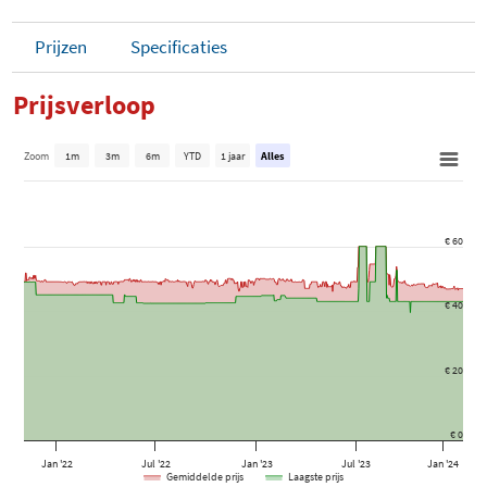
Prijzen
Specificaties
Prijsverloop
Zoom
1m
3m
6m
YTD
1 jaar
Alles
€ 60
€ 40
€ 20
€ 0
Jan '22
Jul '22
Jan '23
Jul '23
Jan '24
Gemiddelde prijs
Laagste prijs