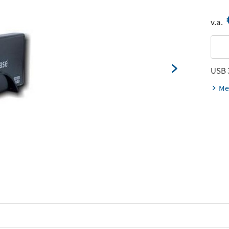
v.a.
USB 3
Me