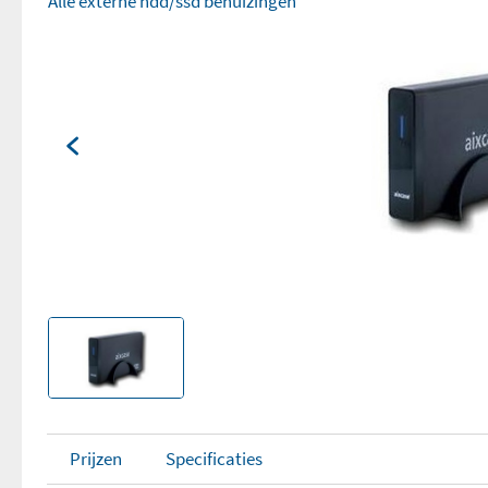
Alle externe hdd/ssd behuizingen
Prijzen
Specificaties