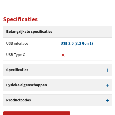
Specificaties
Belangrijkste specificaties
USB interface
USB 3.0 (3.2 Gen 1)
USB Type-C
Specificaties
Aantal bays
1
Fysieke eigenschappen
Ondersteuning voor M.2 SATA
Kleur
Grijs
Productcodes
Overdrachtssnelheid
5 Gbit/s
SKU
EEM2-SA