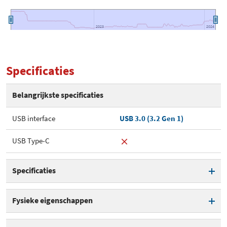
2023
2023
2024
2024
Specificaties
Belangrijkste specificaties
USB interface
USB 3.0 (3.2 Gen 1)
USB Type-C
Specificaties
Aantal bays
1
Fysieke eigenschappen
Overdrachtssnelheid
5 Gbit/s
Kleur
Zwart