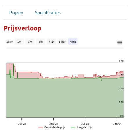
Prijzen
Specificaties
Prijsverloop
Zoom
1m
3m
6m
YTD
1 jaar
Alles
€ 40
€ 30
€ 20
€ 10
€ 0
Jul '22
Jan '23
Jul '23
Jan '24
Gemiddelde prijs
Laagste prijs