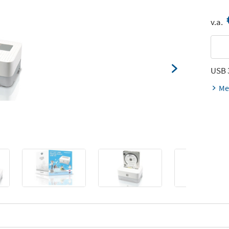
v.a.
USB 3
Me