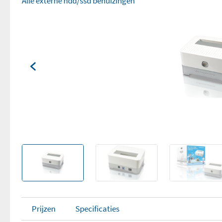
Alle externe hdd/ssd behuizingen
Prijzen
Specificaties