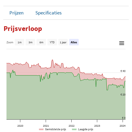
Prijzen
Specificaties
Prijsverloop
Zoom
1m
3m
6m
YTD
1 jaar
Alles
€ 40
€ 20
€ 0
2020
2021
2022
2023
2024
Gemiddelde prijs
Laagste prijs