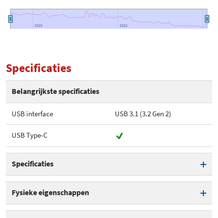
2020
2020
2022
2022
Specificaties
Belangrijkste specificaties
USB interface
USB 3.1 (3.2 Gen 2)
USB Type-C
Specificaties
Aantal bays
1
Fysieke eigenschappen
Ondersteuning voor M.2 NVME
Afmeting - Breedte
4 cm