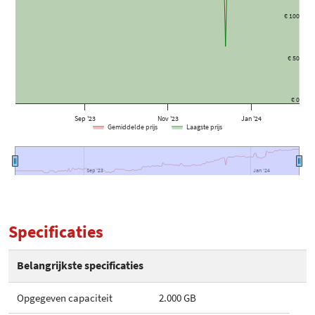
€ 100
€ 50
€ 0
Sep '23
Nov '23
Jan '24
Gemiddelde prijs
Laagste prijs
Sep '23
Sep '23
Jan '24
Jan '24
Specificaties
Belangrijkste specificaties
Opgegeven capaciteit
2.000 GB