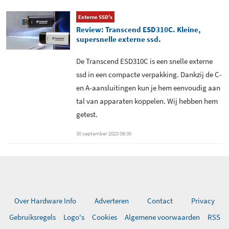
Info
Externe SSD's
Review: Transcend ESD310C. Kleine,
supersnelle externe ssd.
De Transcend ESD310C is een snelle externe
ssd in een compacte verpakking. Dankzij de C-
en A-aansluitingen kun je hem eenvoudig aan
tal van apparaten koppelen. Wij hebben hem
getest.
30 september 2023 08:00
Over Hardware Info
Adverteren
Contact
Privacy
Gebruiksregels
Logo's
Cookies
Algemene voorwaarden
RSS