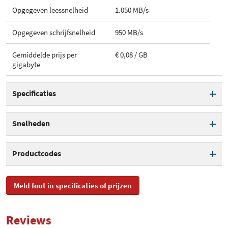
Opgegeven leessnelheid
1.050 MB/s
Opgegeven schrijfsnelheid
950 MB/s
Gemiddelde prijs per
€ 0,08 / GB
gigabyte
Specificaties
Opgegeven capaciteit
2.000 GB
Snelheden
Opgegeven leessnelheid
1.050 MB/s
Productcodes
Opgegeven schrijfsnelheid
950 MB/s
SKU
TS2TESD310C
Meld fout in specificaties of prijzen
EAN
0760557863168
Reviews
Toegevoegd aan Hardware
dinsdag 11 juli 2023