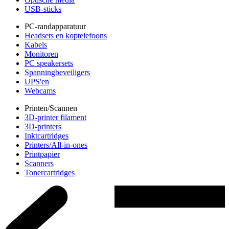
USB-sticks
PC-randapparatuur
Headsets en koptelefoons
Kabels
Monitoren
PC speakersets
Spanningbeveiligers
UPS'en
Webcams
Printen/Scannen
3D-printer filament
3D-printers
Inktcartridges
Printers/All-in-ones
Printpapier
Scanners
Tonercartridges