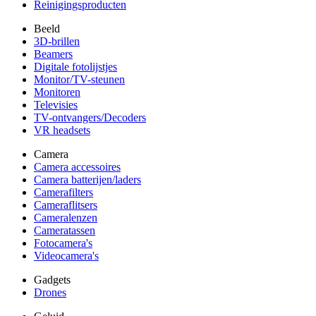
Reinigingsproducten
Beeld
3D-brillen
Beamers
Digitale fotolijstjes
Monitor/TV-steunen
Monitoren
Televisies
TV-ontvangers/Decoders
VR headsets
Camera
Camera accessoires
Camera batterijen/laders
Camerafilters
Cameraflitsers
Cameralenzen
Cameratassen
Fotocamera's
Videocamera's
Gadgets
Drones