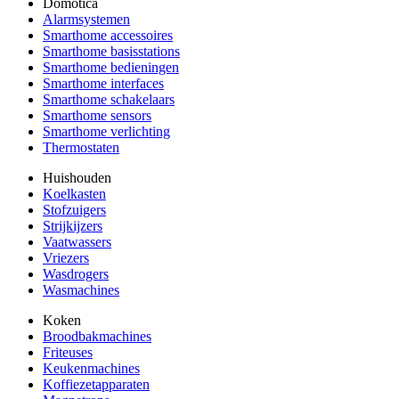
Domotica
Alarmsystemen
Smarthome accessoires
Smarthome basisstations
Smarthome bedieningen
Smarthome interfaces
Smarthome schakelaars
Smarthome sensors
Smarthome verlichting
Thermostaten
Huishouden
Koelkasten
Stofzuigers
Strijkijzers
Vaatwassers
Vriezers
Wasdrogers
Wasmachines
Koken
Broodbakmachines
Friteuses
Keukenmachines
Koffiezetapparaten