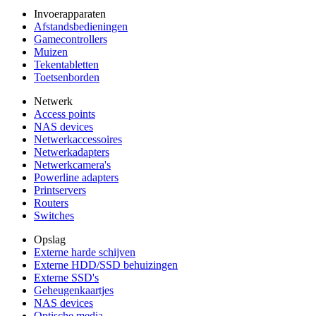
Invoerapparaten
Afstandsbedieningen
Gamecontrollers
Muizen
Tekentabletten
Toetsenborden
Netwerk
Access points
NAS devices
Netwerkaccessoires
Netwerkadapters
Netwerkcamera's
Powerline adapters
Printservers
Routers
Switches
Opslag
Externe harde schijven
Externe HDD/SSD behuizingen
Externe SSD's
Geheugenkaartjes
NAS devices
Optische media