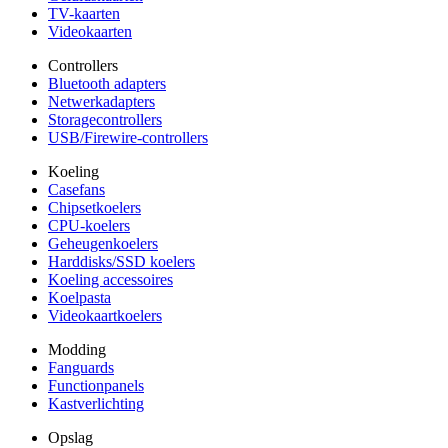
TV-kaarten
Videokaarten
Controllers
Bluetooth adapters
Netwerkadapters
Storagecontrollers
USB/Firewire-controllers
Koeling
Casefans
Chipsetkoelers
CPU-koelers
Geheugenkoelers
Harddisks/SSD koelers
Koeling accessoires
Koelpasta
Videokaartkoelers
Modding
Fanguards
Functionpanels
Kastverlichting
Opslag