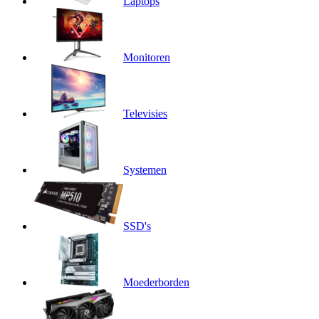
Laptops
Monitoren
Televisies
Systemen
SSD's
Moederborden