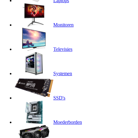
Laptops
Monitoren
Televisies
Systemen
SSD's
Moederborden