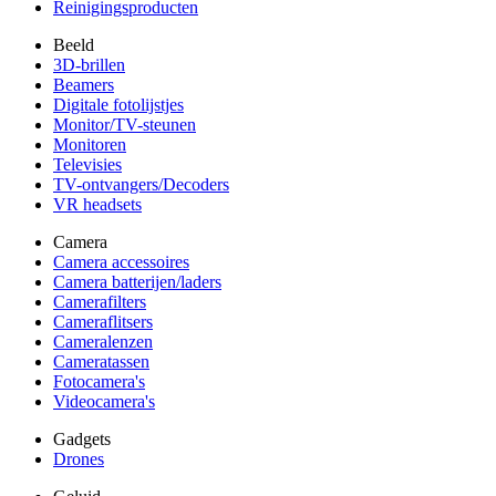
Reinigingsproducten
Beeld
3D-brillen
Beamers
Digitale fotolijstjes
Monitor/TV-steunen
Monitoren
Televisies
TV-ontvangers/Decoders
VR headsets
Camera
Camera accessoires
Camera batterijen/laders
Camerafilters
Cameraflitsers
Cameralenzen
Cameratassen
Fotocamera's
Videocamera's
Gadgets
Drones