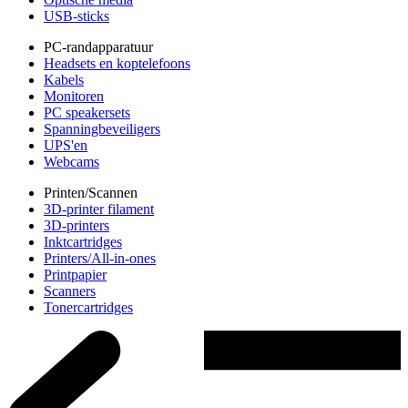
USB-sticks
PC-randapparatuur
Headsets en koptelefoons
Kabels
Monitoren
PC speakersets
Spanningbeveiligers
UPS'en
Webcams
Printen/Scannen
3D-printer filament
3D-printers
Inktcartridges
Printers/All-in-ones
Printpapier
Scanners
Tonercartridges