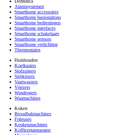
Domotica
Alarmsystemen
Smarthome accessoires
Smarthome basisstations
Smarthome bedieningen
Smarthome interfaces
Smarthome schakelaars
Smarthome sensors
Smarthome verlichting
Thermostaten
Huishouden
Koelkasten
Stofzuigers
Strijkijzers
Vaatwassers
Vriezers
Wasdrogers
Wasmachines
Koken
Broodbakmachines
Friteuses
Keukenmachines
Koffiezetapparaten