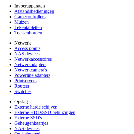
Invoerapparaten
Afstandsbedieningen
Gamecontrollers
Muizen
Tekentabletten
Toetsenborden
Netwerk
Access points
NAS devices
Netwerkaccessoires
Netwerkadapters
Netwerkcamera's
Powerline adapters
Printservers
Routers
Switches
Opslag
Externe harde schijven
Externe HDD/SSD behuizingen
Externe SSD's
Geheugenkaartjes
NAS devices
Optische media