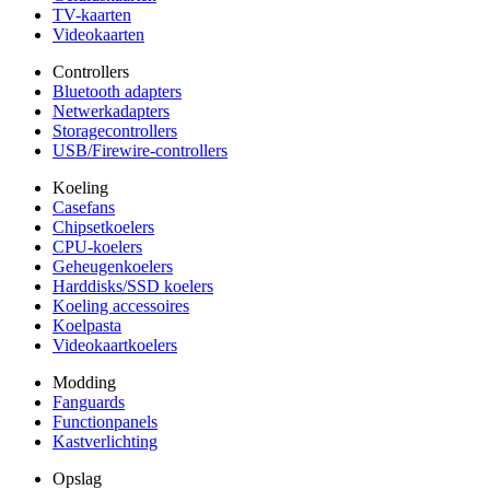
TV-kaarten
Videokaarten
Controllers
Bluetooth adapters
Netwerkadapters
Storagecontrollers
USB/Firewire-controllers
Koeling
Casefans
Chipsetkoelers
CPU-koelers
Geheugenkoelers
Harddisks/SSD koelers
Koeling accessoires
Koelpasta
Videokaartkoelers
Modding
Fanguards
Functionpanels
Kastverlichting
Opslag