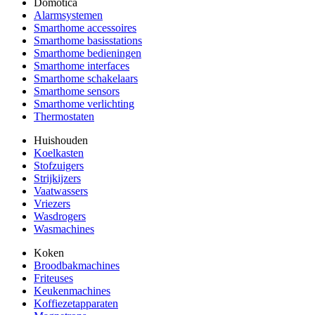
Domotica
Alarmsystemen
Smarthome accessoires
Smarthome basisstations
Smarthome bedieningen
Smarthome interfaces
Smarthome schakelaars
Smarthome sensors
Smarthome verlichting
Thermostaten
Huishouden
Koelkasten
Stofzuigers
Strijkijzers
Vaatwassers
Vriezers
Wasdrogers
Wasmachines
Koken
Broodbakmachines
Friteuses
Keukenmachines
Koffiezetapparaten