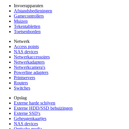
Invoerapparaten
Afstandsbedieningen
Gamecontrollers
Muizen
Tekentabletten
Toetsenborden
Netwerk
Access points
NAS devices
Netwerkaccessoires
Netwerkadapters
Netwerkcamera's
Powerline adapters
Printservers
Routers
Switches
Opslag
Externe harde schijven
Externe HDD/SSD behuizingen
Externe SSD's
Geheugenkaartjes
NAS devices
Optische media