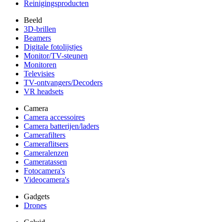
Reinigingsproducten
Beeld
3D-brillen
Beamers
Digitale fotolijstjes
Monitor/TV-steunen
Monitoren
Televisies
TV-ontvangers/Decoders
VR headsets
Camera
Camera accessoires
Camera batterijen/laders
Camerafilters
Cameraflitsers
Cameralenzen
Cameratassen
Fotocamera's
Videocamera's
Gadgets
Drones