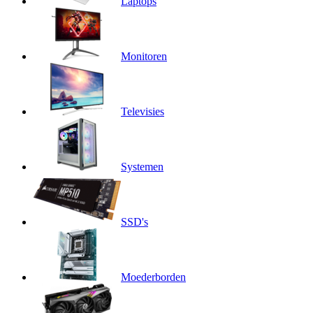
Laptops
Monitoren
Televisies
Systemen
SSD's
Moederborden