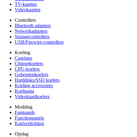
TV-kaarten
Videokaarten
Controllers
Bluetooth adapters
Netwerkadapters
Storagecontrollers
USB/Firewire-controllers
Koeling
Casefans
Chipsetkoelers
CPU-koelers
Geheugenkoelers
Harddisks/SSD koelers
Koeling accessoires
Koelpasta
Videokaartkoelers
Modding
Fanguards
Functionpanels
Kastverlichting
Opslag