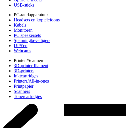
USB-sticks
PC-randapparatuur
Headsets en koptelefoons
Kabels
Monitoren
PC speakersets
Spanningbeveiligers
UPS'en
Webcams
Printen/Scannen
3D-printer filament
3D-printers
Inktcartridges
Printers/All-in-ones
Printpapier
Scanners
Tonercartridges