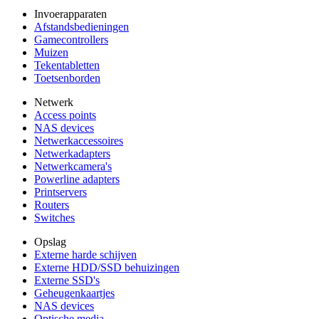
Invoerapparaten
Afstandsbedieningen
Gamecontrollers
Muizen
Tekentabletten
Toetsenborden
Netwerk
Access points
NAS devices
Netwerkaccessoires
Netwerkadapters
Netwerkcamera's
Powerline adapters
Printservers
Routers
Switches
Opslag
Externe harde schijven
Externe HDD/SSD behuizingen
Externe SSD's
Geheugenkaartjes
NAS devices
Optische media