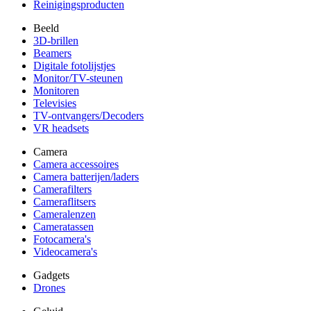
Reinigingsproducten
Beeld
3D-brillen
Beamers
Digitale fotolijstjes
Monitor/TV-steunen
Monitoren
Televisies
TV-ontvangers/Decoders
VR headsets
Camera
Camera accessoires
Camera batterijen/laders
Camerafilters
Cameraflitsers
Cameralenzen
Cameratassen
Fotocamera's
Videocamera's
Gadgets
Drones