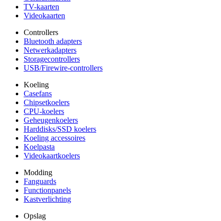
TV-kaarten
Videokaarten
Controllers
Bluetooth adapters
Netwerkadapters
Storagecontrollers
USB/Firewire-controllers
Koeling
Casefans
Chipsetkoelers
CPU-koelers
Geheugenkoelers
Harddisks/SSD koelers
Koeling accessoires
Koelpasta
Videokaartkoelers
Modding
Fanguards
Functionpanels
Kastverlichting
Opslag