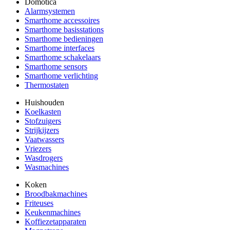
Domotica
Alarmsystemen
Smarthome accessoires
Smarthome basisstations
Smarthome bedieningen
Smarthome interfaces
Smarthome schakelaars
Smarthome sensors
Smarthome verlichting
Thermostaten
Huishouden
Koelkasten
Stofzuigers
Strijkijzers
Vaatwassers
Vriezers
Wasdrogers
Wasmachines
Koken
Broodbakmachines
Friteuses
Keukenmachines
Koffiezetapparaten