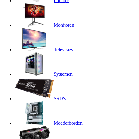
Laptops
Monitoren
Televisies
Systemen
SSD's
Moederborden