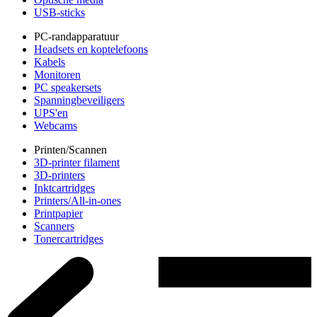
USB-sticks
PC-randapparatuur
Headsets en koptelefoons
Kabels
Monitoren
PC speakersets
Spanningbeveiligers
UPS'en
Webcams
Printen/Scannen
3D-printer filament
3D-printers
Inktcartridges
Printers/All-in-ones
Printpapier
Scanners
Tonercartridges