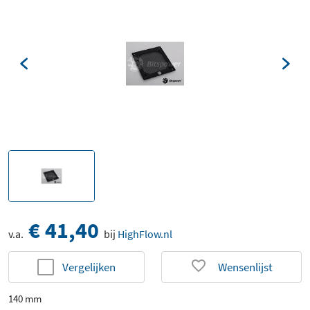
€ 41,40
v.a.
bij
HighFlow.nl
Vergelijken
Wensenlijst
140 mm