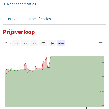
Meer specificaties
Prijzen
Specificaties
Prijsverloop
Zoom
1m
3m
6m
YTD
1 jaar
Alles
€ 30
€ 20
€ 10
€ 0