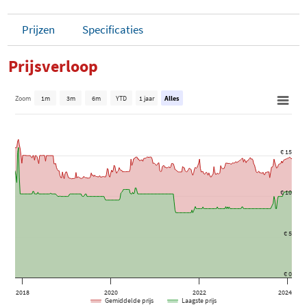
Prijzen
Specificaties
Prijsverloop
Zoom
1m
3m
6m
YTD
1 jaar
Alles
€ 15
€ 10
€ 5
€ 0
2018
2020
2022
2024
Gemiddelde prijs
Laagste prijs