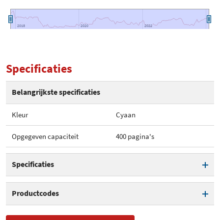
2018
2018
2020
2020
2022
2022
Specificaties
Belangrijkste specificaties
Kleur
Cyaan
Opgegeven capaciteit
400 pagina's
Specificaties
Kleur
Cyaan
Productcodes
Opgegeven capaciteit
400 pagina's
SKU
LC-3213C