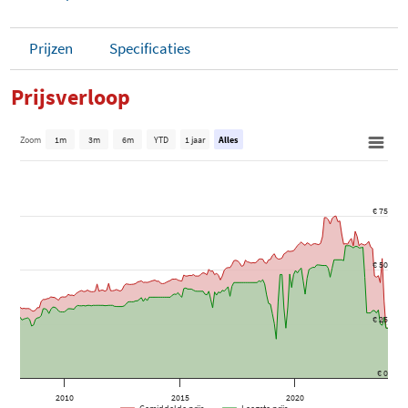
Prijzen
Specificaties
Prijsverloop
Zoom
1m
3m
6m
YTD
1 jaar
Alles
€ 75
€ 50
€ 25
€ 0
2010
2015
2020