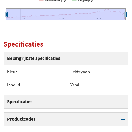
Gemiddelde prijs
Laagste prijs
2010
2010
2015
2015
2020
2020
Specificaties
Belangrijkste specificaties
Kleur
Lichtcyaan
Inhoud
69 ml
Specificaties
Kleur
Lichtcyaan
Productcodes
Inhoud
69 ml