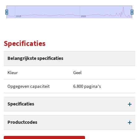
2015
2015
2020
2020
Specificaties
Belangrijkste specificaties
Kleur
Geel
Opgegeven capaciteit
6.800 pagina's
Specificaties
Kleur
Geel
Productcodes
Opgegeven capaciteit
6.800 pagina's
SKU
006R03011, 6R3011