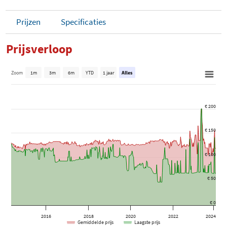
Prijzen
Specificaties
Prijsverloop
Zoom
1m
3m
6m
YTD
1 jaar
Alles
€ 200
€ 150
€ 100
€ 50
€ 0
2016
2018
2020
2022
2024
Gemiddelde prijs
Laagste prijs