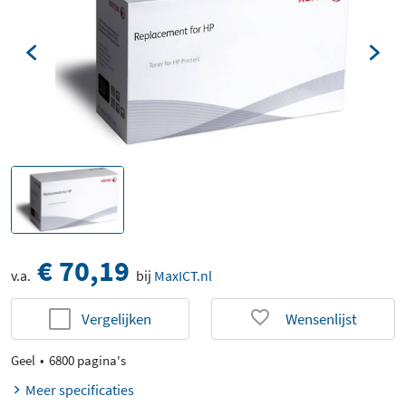
€ 70,19
v.a.
bij
MaxICT.nl
Vergelijken
Wensenlijst
Geel
6800 pagina's
Meer specificaties