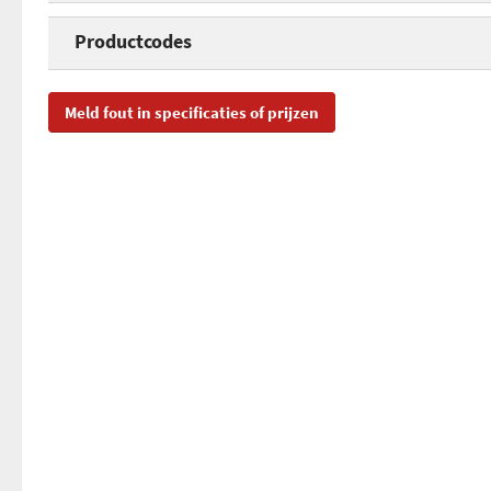
Lengte
Productcodes
Aantal in verpakking
SKU
PH
Meld fout in specificaties of prijzen
EAN
08
Toegevoegd aan Hardware Info
vri