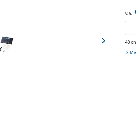
v.a.
40 c
Me