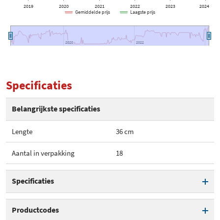
2019
2020
2021
2022
2023
2024
Gemiddelde prijs
Laagste prijs
2020
2020
2022
2022
Specificaties
Belangrijkste specificaties
Lengte
36 cm
Aantal in verpakking
18
Specificaties
Lengte
36 cm
Productcodes