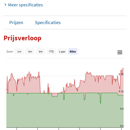
Meer specificaties
Prijzen
Specificaties
Prijsverloop
Zoom
1m
3m
6m
YTD
1 jaar
Alles
€ 15
€ 10
€ 5
€ 0