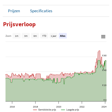
Prijzen
Specificaties
Prijsverloop
Zoom
1m
3m
6m
YTD
1 jaar
Alles
€ 60
€ 40
€ 20
€ 0
2016
2018
2020
2022
2024
Gemiddelde prijs
Laagste prijs