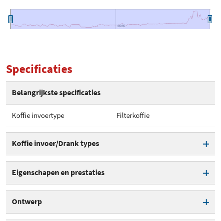
2020
2020
Specificaties
Belangrijkste specificaties
Koffie invoertype
Filterkoffie
Koffie invoer/Drank types
Koffie invoertype
Filterkoffie
Eigenschapen en prestaties
Normale koffie
Aantal kopjes per volle kan
5
Ontwerp
Anti-druppelfunctie