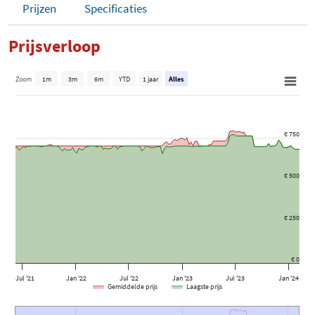
Prijzen
Specificaties
Prijsverloop
Zoom
1m
3m
6m
YTD
1 jaar
Alles
€ 750
€ 500
€ 250
€ 0
Jul '21
Jan '22
Jul '22
Jan '23
Jul '23
Jan '24
Gemiddelde prijs
Laagste prijs