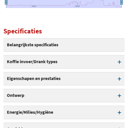
2022
2022
2023
2023
Specificaties
Belangrijkste specificaties
Koffie invoer/Drank types
Normale koffie
Eigenschapen en prestaties
Espresso
Instelbare koffietemperatuur
Ontwerp
Anti-druppelfunctie
Display
Energie/Milieu/Hygiëne
Automatisch uitschakelen
Melkreservoir
Vermogen
1.450 W