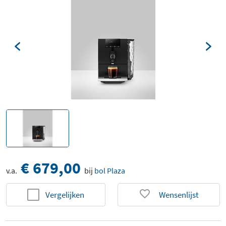
€ 679,00
v.a.
bij
bol Plaza
Vergelijken
Wensenlijst