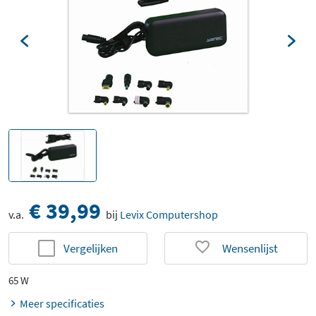
€ 39,99
v.a.
bij
Levix Computershop
Vergelijken
Wensenlijst
65 W
Meer specificaties