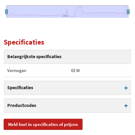
2022
2022
Specificaties
Belangrijkste specificaties
Vermogen
65 W
Specificaties
Vermogen
65 W
Productcodes
SKU
YUA007
Meld fout in specificaties of prijzen
EAN
8718717385168