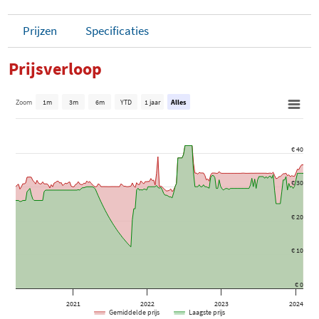
Prijzen
Specificaties
Prijsverloop
Zoom
1m
3m
6m
YTD
1 jaar
Alles
€ 40
€ 30
€ 20
€ 10
€ 0
2021
2022
2023
2024
Gemiddelde prijs
Laagste prijs