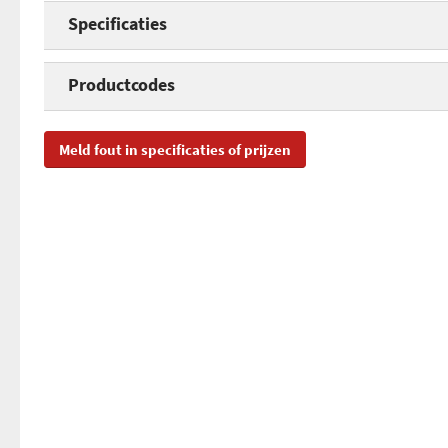
Specificaties
Notebook afmeting
Productcodes
Type tas
SKU
EK
Meld fout in specificaties of prijzen
Materiaal
EAN
08
Kleur
Toegevoegd aan Hardware Info
vri
Gewicht