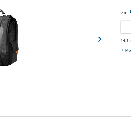
v.a.
14.1 
Me