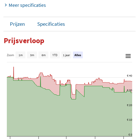
Meer specificaties
Prijzen
Specificaties
Prijsverloop
Zoom
1m
3m
6m
YTD
1 jaar
Alles
€ 40
€ 30
€ 20
€ 10
€ 0