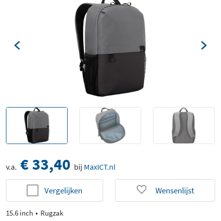
€ 33,40
v.a.
bij
MaxICT.nl
Vergelijken
Wensenlijst
15.6 inch
Rugzak