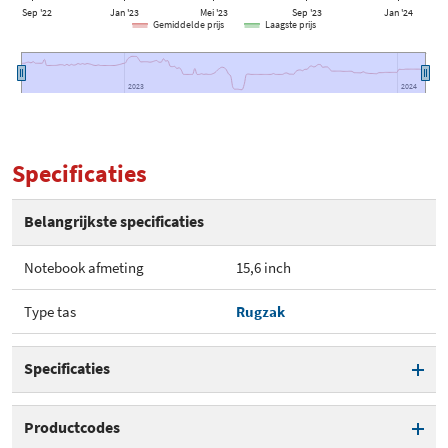
Sep '22
Jan '23
Mei '23
Sep '23
Jan '24
Gemiddelde prijs
Laagste prijs
2023
2023
2024
2024
Specificaties
Belangrijkste specificaties
Notebook afmeting
15,6 inch
Type tas
Rugzak
Specificaties
Notebook afmeting
15,6 inch
Productcodes