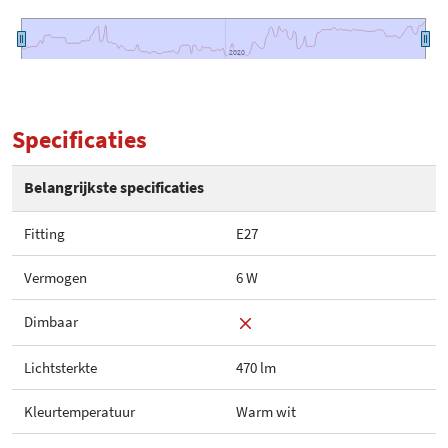
2020
2020
Specificaties
Belangrijkste specificaties
Fitting
E27
Vermogen
6 W
Dimbaar
Lichtsterkte
470 lm
Kleurtemperatuur
Warm wit