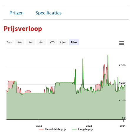
Prijzen
Specificaties
Prijsverloop
Zoom
1m
3m
6m
YTD
1 jaar
Alles
€ 300
€ 200
€ 100
€ 0
2018
2022
2024
Gemiddelde prijs
Laagste prijs