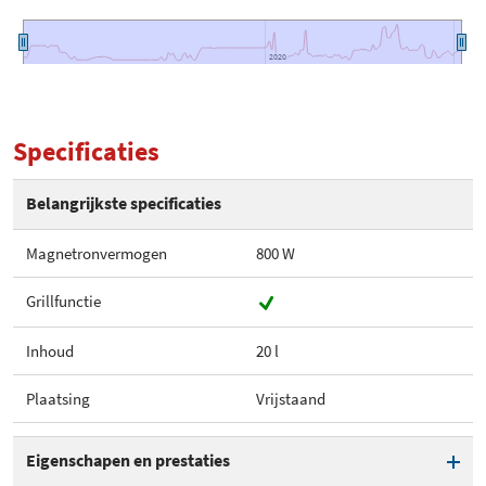
2020
2020
Specificaties
Belangrijkste specificaties
Magnetronvermogen
800 W
Grillfunctie
Inhoud
20 l
Plaatsing
Vrijstaand
Eigenschapen en prestaties