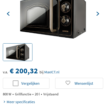
€ 200,32
v.a.
bij
MaxICT.nl
Vergelijken
Wensenlijst
800 W
Grillfunctie
20 l
Vrijstaand
Meer specificaties