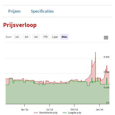
Prijzen
Specificaties
Prijsverloop
Zoom
1m
3m
6m
YTD
1 jaar
Alles
€ 300
€ 200
€ 100
€ 0
Apr '23
Jul '23
Okt '23
Jan '24
Gemiddelde prijs
Laagste prijs