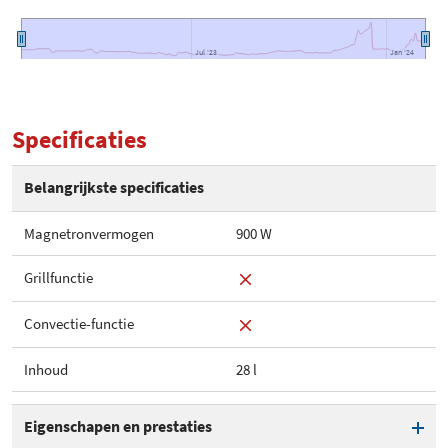
Jul '23
Jul '23
Jan '24
Jan '24
Specificaties
Belangrijkste specificaties
Magnetronvermogen
900 W
Grillfunctie
Convectie-functie
Inhoud
28 l
Eigenschapen en prestaties