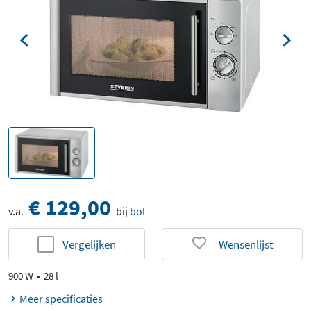
€ 129,00
v.a.
bij
bol
Vergelijken
Wensenlijst
900 W
28 l
Meer specificaties