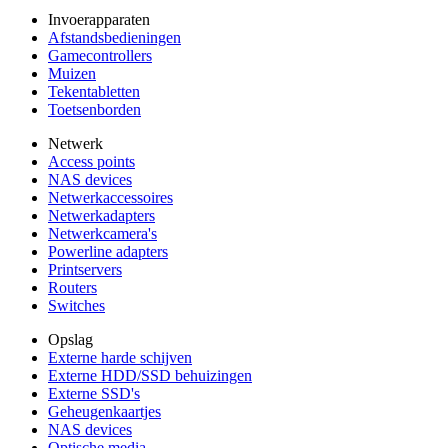
Invoerapparaten
Afstandsbedieningen
Gamecontrollers
Muizen
Tekentabletten
Toetsenborden
Netwerk
Access points
NAS devices
Netwerkaccessoires
Netwerkadapters
Netwerkcamera's
Powerline adapters
Printservers
Routers
Switches
Opslag
Externe harde schijven
Externe HDD/SSD behuizingen
Externe SSD's
Geheugenkaartjes
NAS devices
Optische media