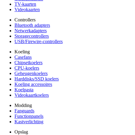
TV-kaarten
Videokaarten
Controllers
Bluetooth adapters
Netwerkadapters
Storagecontrollers
USB/Firewire-controllers
Koeling
Casefans
Chipsetkoelers
CPU-koelers
Geheugenkoelers
Harddisks/SSD koelers
Koeling accessoires
Koelpasta
Videokaartkoelers
Modding
Fanguards
Functionpanels
Kastverlichting
Opslag