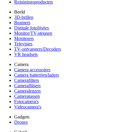
Reinigingsproducten
Beeld
3D-brillen
Beamers
Digitale fotolijstjes
Monitor/TV-steunen
Monitoren
Televisies
TV-ontvangers/Decoders
VR headsets
Camera
Camera accessoires
Camera batterijen/laders
Camerafilters
Cameraflitsers
Cameralenzen
Cameratassen
Fotocamera's
Videocamera's
Gadgets
Drones