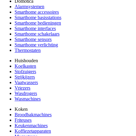
Domotica
Alarmsystemen
Smarthome accessoires
Smarthome basisstations
Smarthome bedieningen
Smarthome interfaces
Smarthome schakelaars
Smarthome sensors
Smarthome verlichting
Thermostaten
Huishouden
Koelkasten
Stofzuigers
Strijkijzers
Vaatwassers
Vriezers
Wasdrogers
Wasmachines
Koken
Broodbakmachines
Friteuses
Keukenmachines
Koffiezetapparaten