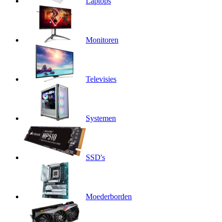
Laptops
Monitoren
Televisies
Systemen
SSD's
Moederborden