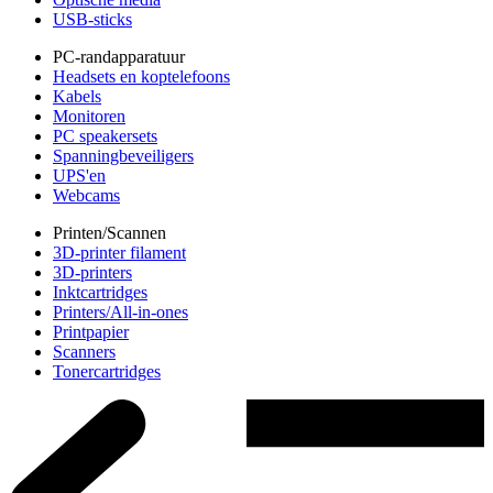
USB-sticks
PC-randapparatuur
Headsets en koptelefoons
Kabels
Monitoren
PC speakersets
Spanningbeveiligers
UPS'en
Webcams
Printen/Scannen
3D-printer filament
3D-printers
Inktcartridges
Printers/All-in-ones
Printpapier
Scanners
Tonercartridges