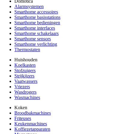
Domotica
Alarmsystemen
Smarthome accessoires
Smarthome basisstations
Smarthome bedieningen
Smarthome interfaces
Smarthome schakelaars
Smarthome sensors
Smarthome verlichting
Thermostaten
Huishouden
Koelkasten
Stofzuigers
Strijkijzers
Vaatwassers
Vriezers
Wasdrogers
Wasmachines
Koken
Broodbakmachines
Friteuses
Keukenmachines
Koffiezetapparaten