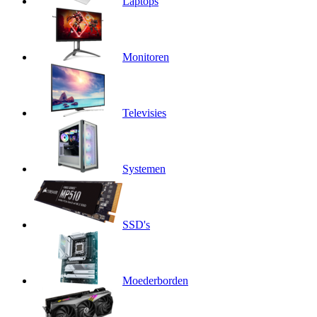
Laptops
Monitoren
Televisies
Systemen
SSD's
Moederborden