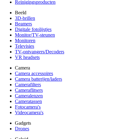
Reinigingsproducten
Beeld
3D-brillen
Beamers
Digitale fotolijstjes
Monitor/TV-steunen
Monitoren
Televisies
TV-ontvangers/Decoders
VR headsets
Camera
Camera accessoires
Camera batterijen/laders
Camerafilters
Cameraflitsers
Cameralenzen
Cameratassen
Fotocamera's
Videocamera's
Gadgets
Drones