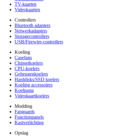
TV-kaarten
Videokaarten
Controllers
Bluetooth adapters
Netwerkadapters
Storagecontrollers
USB/Firewire-controllers
Koeling
Casefans
Chipsetkoelers
CPU-koelers
Geheugenkoelers
Harddisks/SSD koelers
Koeling accessoires
Koelpasta
Videokaartkoelers
Modding
Fanguards
Functionpanels
Kastverlichting
Opslag