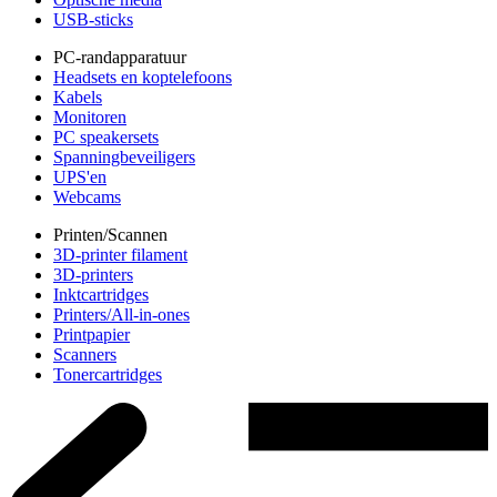
USB-sticks
PC-randapparatuur
Headsets en koptelefoons
Kabels
Monitoren
PC speakersets
Spanningbeveiligers
UPS'en
Webcams
Printen/Scannen
3D-printer filament
3D-printers
Inktcartridges
Printers/All-in-ones
Printpapier
Scanners
Tonercartridges