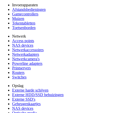
Invoerapparaten
Afstandsbedieningen
Gamecontrollers
Muizen
Tekentabletten
Toetsenborden
Netwerk
Access points
NAS devices
Netwerkaccessoires
Netwerkadapters
Netwerkcamera's
Powerline adapters
Printservers
Routers
Switches
Opslag
Externe harde schijven
Externe HDD/SSD behuizingen
Externe SSD's
Geheugenkaartjes
NAS devices
Optische media