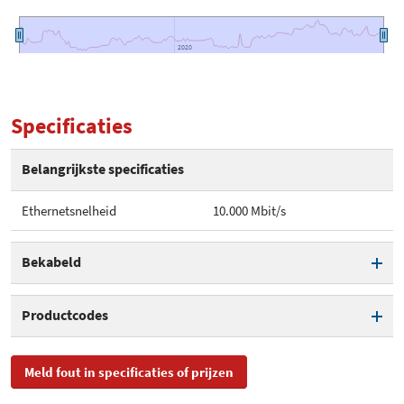
2020
2020
Specificaties
Belangrijkste specificaties
Ethernetsnelheid
10.000 Mbit/s
Bekabeld
Ethernetsnelheid
10.000 Mbit/s
Productcodes
SKU
AT-SP10SR, 990-004758-00
Meld fout in specificaties of prijzen
EAN
0767035194660,