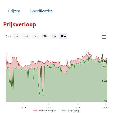
Prijzen
Specificaties
Prijsverloop
Zoom
1m
3m
6m
YTD
1 jaar
Alles
€ 200
€ 100
€ 0
2018
2020
2022
2024
Gemiddelde prijs
Laagste prijs