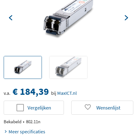
€ 184,39
v.a.
bij
MaxICT.nl
Vergelijken
Wensenlijst
Bekabeld
802.11n
Meer specificaties