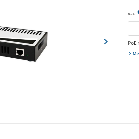
v.a.
PoE 
Me