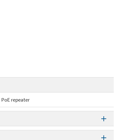
PoE repeater
PoE repeater