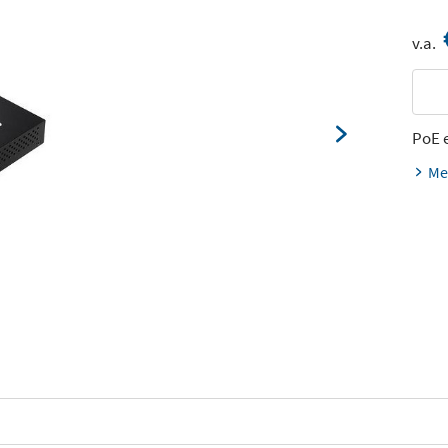
v.a.
PoE 
Me