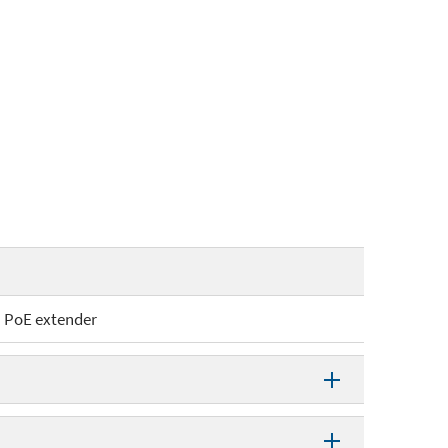
PoE extender
PoE extender