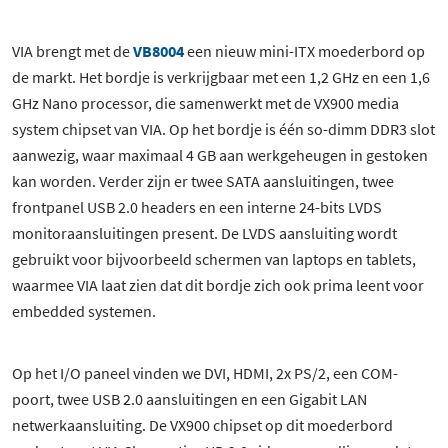
VIA brengt met de
VB8004
een nieuw mini-ITX moederbord op
de markt. Het bordje is verkrijgbaar met een 1,2 GHz en een 1,6
GHz Nano processor, die samenwerkt met de VX900 media
system chipset van VIA. Op het bordje is één so-dimm DDR3 slot
aanwezig, waar maximaal 4 GB aan werkgeheugen in gestoken
kan worden. Verder zijn er twee SATA aansluitingen, twee
frontpanel USB 2.0 headers en een interne 24-bits LVDS
monitoraansluitingen present. De LVDS aansluiting wordt
gebruikt voor bijvoorbeeld schermen van laptops en tablets,
waarmee VIA laat zien dat dit bordje zich ook prima leent voor
embedded systemen.
Op het I/O paneel vinden we DVI, HDMI, 2x PS/2, een COM-
poort, twee USB 2.0 aansluitingen en een Gigabit LAN
netwerkaansluiting. De VX900 chipset op dit moederbord