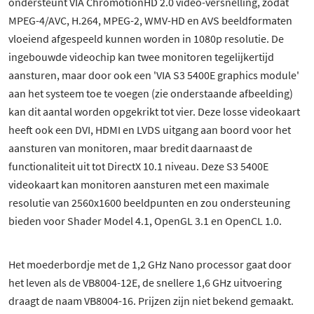
ondersteunt VIA ChromotionHD 2.0 video-versnelling, zodat
MPEG-4/AVC, H.264, MPEG-2, WMV-HD en AVS beeldformaten
vloeiend afgespeeld kunnen worden in 1080p resolutie. De
ingebouwde videochip kan twee monitoren tegelijkertijd
aansturen, maar door ook een 'VIA S3 5400E graphics module'
aan het systeem toe te voegen (zie onderstaande afbeelding)
kan dit aantal worden opgekrikt tot vier. Deze losse videokaart
heeft ook een DVI, HDMI en LVDS uitgang aan boord voor het
aansturen van monitoren, maar bredit daarnaast de
functionaliteit uit tot DirectX 10.1 niveau. Deze S3 5400E
videokaart kan monitoren aansturen met een maximale
resolutie van 2560x1600 beeldpunten en zou ondersteuning
bieden voor Shader Model 4.1, OpenGL 3.1 en OpenCL 1.0.
Het moederbordje met de 1,2 GHz Nano processor gaat door
het leven als de VB8004-12E, de snellere 1,6 GHz uitvoering
draagt de naam VB8004-16. Prijzen zijn niet bekend gemaakt.