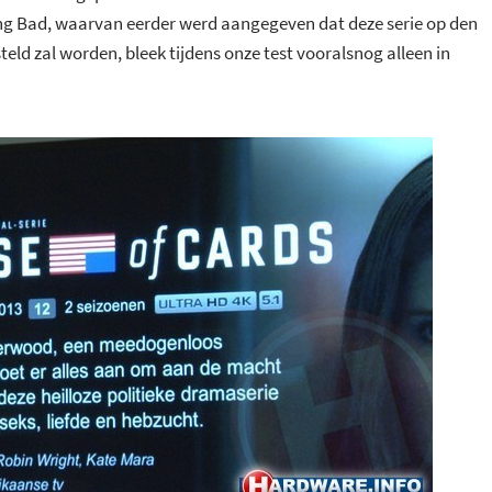
ing Bad, waarvan eerder werd aangegeven dat deze serie op den
eld zal worden, bleek tijdens onze test vooralsnog alleen in