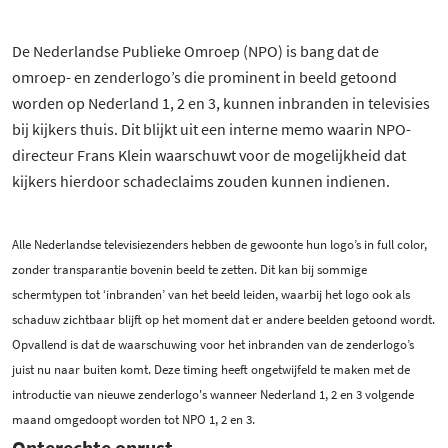
De Nederlandse Publieke Omroep (NPO) is bang dat de
omroep- en zenderlogo’s die prominent in beeld getoond
worden op Nederland 1, 2 en 3, kunnen inbranden in televisies
bij kijkers thuis. Dit blijkt uit een interne memo waarin NPO-
directeur Frans Klein waarschuwt voor de mogelijkheid dat
kijkers hierdoor schadeclaims zouden kunnen indienen.
Alle Nederlandse televisiezenders hebben de gewoonte hun logo’s in full color,
zonder transparantie bovenin beeld te zetten. Dit kan bij sommige
schermtypen tot ‘inbranden’ van het beeld leiden, waarbij het logo ook als
schaduw zichtbaar blijft op het moment dat er andere beelden getoond wordt.
Opvallend is dat de waarschuwing voor het inbranden van de zenderlogo’s
juist nu naar buiten komt. Deze timing heeft ongetwijfeld te maken met de
introductie van nieuwe zenderlogo's wanneer Nederland 1, 2 en 3 volgende
maand omgedoopt worden tot NPO 1, 2 en 3.
Onterechte onrust