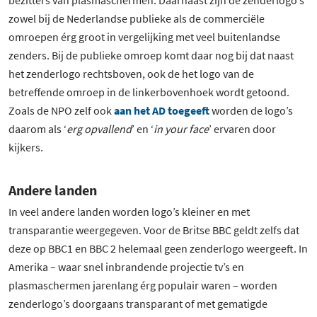
bezitters van plasmaschermen. Daarnaast zijn de zenderlogo’s
zowel bij de Nederlandse publieke als de commerciële
omroepen érg groot in vergelijking met veel buitenlandse
zenders. Bij de publieke omroep komt daar nog bij dat naast
het zenderlogo rechtsboven, ook de het logo van de
betreffende omroep in de linkerbovenhoek wordt getoond.
Zoals de NPO zelf ook
aan het AD toegeeft
worden de logo’s
daarom als ‘
erg opvallend
’ en ‘
in your face
’ ervaren door
kijkers.
Andere landen
In veel andere landen worden logo’s kleiner en met
transparantie weergegeven. Voor de Britse BBC geldt zelfs dat
deze op BBC1 en BBC 2 helemaal geen zenderlogo weergeeft. In
Amerika – waar snel inbrandende projectie tv’s en
plasmaschermen jarenlang érg populair waren – worden
zenderlogo’s doorgaans transparant of met gematigde