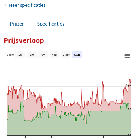
Meer specificaties
Prijzen
Specificaties
Prijsverloop
Zoom
1m
3m
6m
YTD
1 jaar
Alles
€ 10
€ 5
€ 0