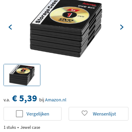
€ 5,39
v.a.
bij
Amazon.nl
Vergelijken
Wensenlijst
1 stuks
Jewel case