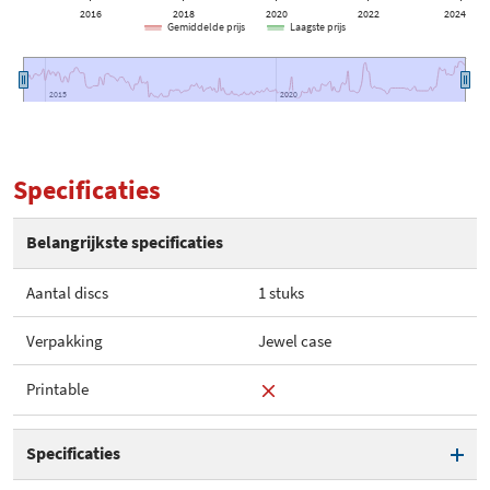
2016
2018
2020
2022
2024
Gemiddelde prijs
Laagste prijs
2015
2015
2020
2020
Specificaties
Belangrijkste specificaties
Aantal discs
1 stuks
Verpakking
Jewel case
Printable
Specificaties