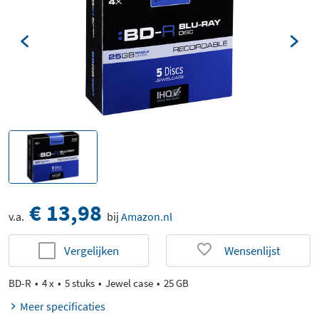
€ 13,98
v.a.
bij
Amazon.nl
Vergelijken
Wensenlijst
BD-R
4 x
5 stuks
Jewel case
25 GB
Meer specificaties