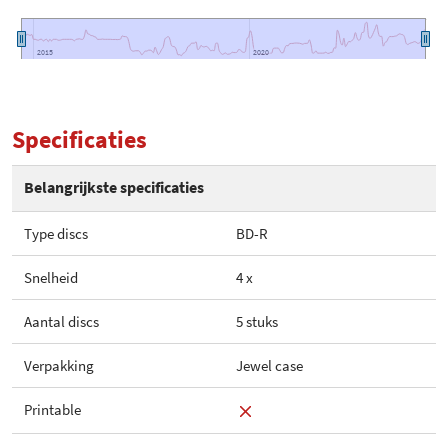
2015
2015
2020
2020
Specificaties
Belangrijkste specificaties
Type discs
BD-R
Snelheid
4 x
Aantal discs
5 stuks
Verpakking
Jewel case
Printable