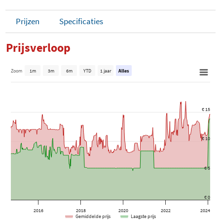
Prijzen
Specificaties
Prijsverloop
Zoom
1m
3m
6m
YTD
1 jaar
Alles
€ 15
€ 10
€ 5
€ 0
2016
2018
2020
2022
2024
Gemiddelde prijs
Laagste prijs