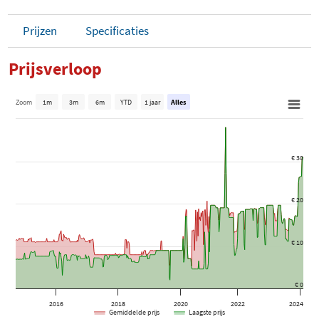
Prijzen
Specificaties
Prijsverloop
Zoom
1m
3m
6m
YTD
1 jaar
Alles
€ 30
€ 20
€ 10
€ 0
2016
2018
2020
2022
2024
Gemiddelde prijs
Laagste prijs