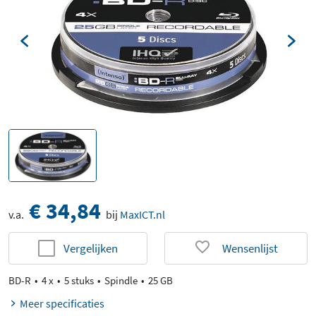
€ 34,84
v.a.
bij
MaxICT.nl
Vergelijken
Wensenlijst
BD-R
4 x
5 stuks
Spindle
25 GB
Meer specificaties