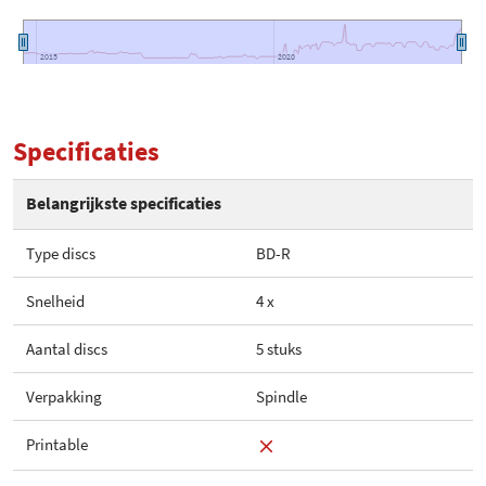
2015
2015
2020
2020
Specificaties
Belangrijkste specificaties
Type discs
BD-R
Snelheid
4 x
Aantal discs
5 stuks
Verpakking
Spindle
Printable