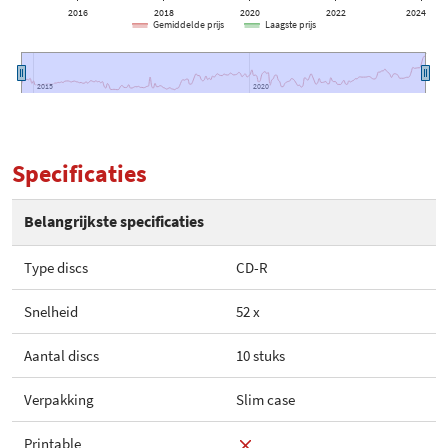
2016
2018
2020
2022
2024
Gemiddelde prijs
Laagste prijs
2015
2015
2020
2020
Specificaties
Belangrijkste specificaties
Type discs
CD-R
Snelheid
52 x
Aantal discs
10 stuks
Verpakking
Slim case
Printable