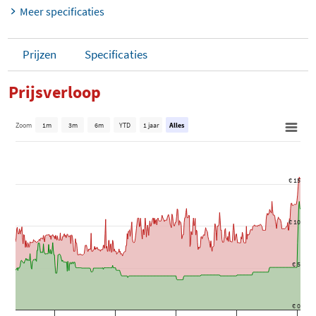
Meer specificaties
Prijzen
Specificaties
Prijsverloop
Zoom
1m
3m
6m
YTD
1 jaar
Alles
€ 15
€ 10
€ 5
€ 0