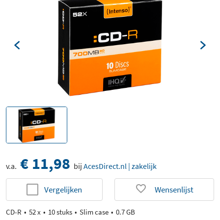
€ 11,98
v.a.
bij
AcesDirect.nl | zakelijk
Vergelijken
Wensenlijst
CD-R
52 x
10 stuks
Slim case
0.7 GB