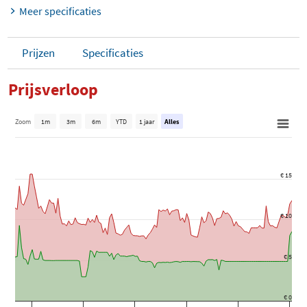
Meer specificaties
Prijzen
Specificaties
Prijsverloop
Zoom
1m
3m
6m
YTD
1 jaar
Alles
€ 15
€ 10
€ 5
€ 0