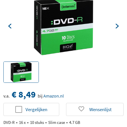
€ 8,49
v.a.
bij
Amazon.nl
Vergelijken
Wensenlijst
DVD-R
16 x
10 stuks
Slim case
4.7 GB