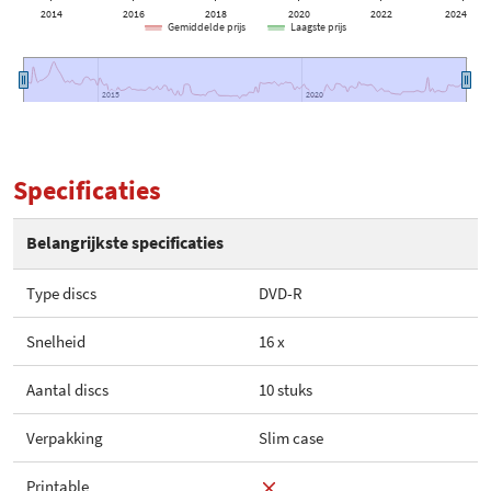
2014
2016
2018
2020
2022
2024
Gemiddelde prijs
Laagste prijs
2015
2015
2020
2020
Specificaties
Belangrijkste specificaties
Type discs
DVD-R
Snelheid
16 x
Aantal discs
10 stuks
Verpakking
Slim case
Printable