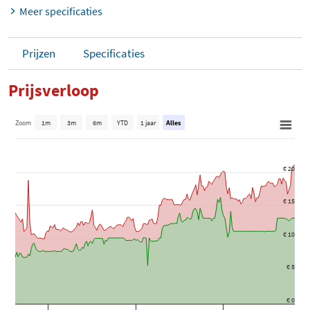
Meer specificaties
Prijzen
Specificaties
Prijsverloop
Zoom
1m
3m
6m
YTD
1 jaar
Alles
€ 20
€ 15
€ 10
€ 5
€ 0