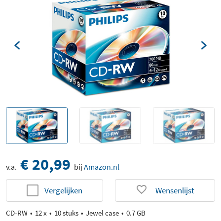
€ 20,99
v.a.
bij
Amazon.nl
Vergelijken
Wensenlijst
CD-RW
12 x
10 stuks
Jewel case
0.7 GB