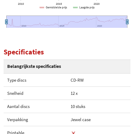
2010
2015
2020
Gemiddelde prijs
Laagste prijs
2010
2010
2015
2015
2020
2020
Specificaties
Belangrijkste specificaties
Type discs
CD-RW
Snelheid
12 x
Aantal discs
10 stuks
Verpakking
Jewel case
Printable