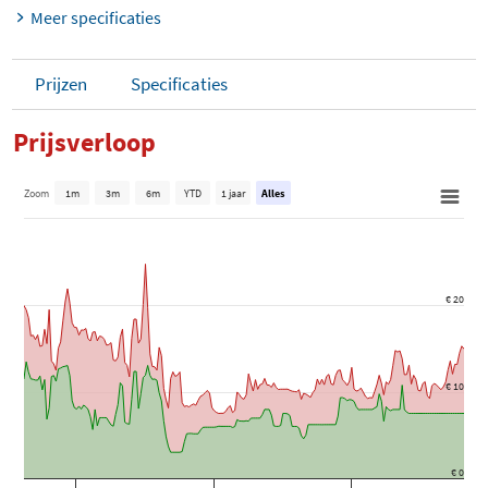
Meer specificaties
Prijzen
Specificaties
Prijsverloop
Zoom
1m
3m
6m
YTD
1 jaar
Alles
€ 20
€ 10
€ 0