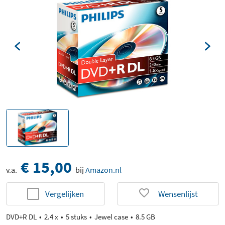
€ 15,00
v.a.
bij
Amazon.nl
Vergelijken
Wensenlijst
DVD+R DL
2.4 x
5 stuks
Jewel case
8.5 GB