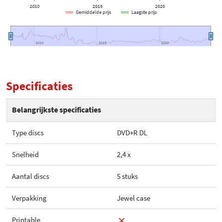
2010
2015
2020
Gemiddelde prijs
Laagste prijs
2010
2010
2015
2015
2020
2020
Specificaties
Belangrijkste specificaties
Type discs
DVD+R DL
Snelheid
2,4 x
Aantal discs
5 stuks
Verpakking
Jewel case
Printable