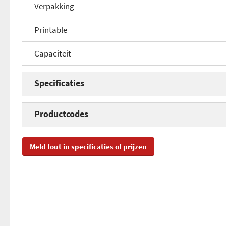
Verpakking
Printable
Capaciteit
Specificaties
Type discs
Productcodes
Snelheid
SKU
434
Meld fout in specificaties of prijzen
Aantal discs
EAN
00
02
Verpakking
40
Printable
Toegevoegd aan Hardware Info
ma