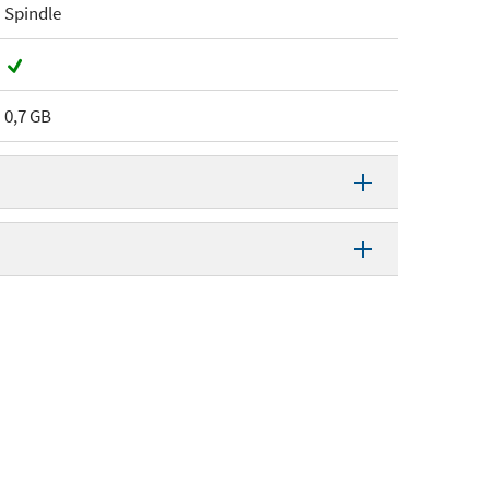
Spindle
0,7 GB
CD-R
52 x
38, 43582, 43438NL
50 stuks
23942434382, 0023942435822,
39424343824, 0239424358224,
Spindle
53757051951
andag 10 maart 2008