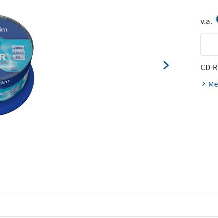
v.a.
CD-R
Me