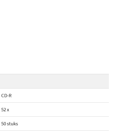
CD-R
52 x
50 stuks