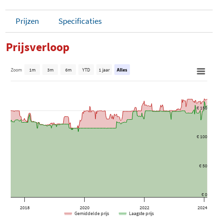
Prijzen
Specificaties
Prijsverloop
Zoom
1m
3m
6m
YTD
1 jaar
Alles
€ 150
€ 100
€ 50
€ 0
2018
2020
2022
2024
Gemiddelde prijs
Laagste prijs