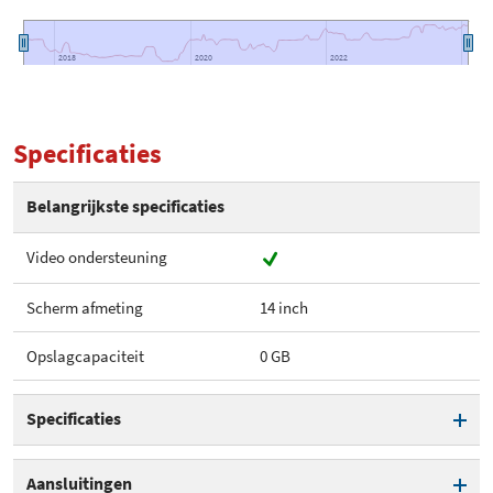
2018
2018
2020
2020
2022
2022
Specificaties
Belangrijkste specificaties
Video ondersteuning
Scherm afmeting
14 inch
Opslagcapaciteit
0 GB
Specificaties
Video ondersteuning
Aansluitingen