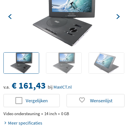
€ 161,43
v.a.
bij
MaxICT.nl
Vergelijken
Wensenlijst
Video ondersteuning
14 inch
0 GB
Meer specificaties