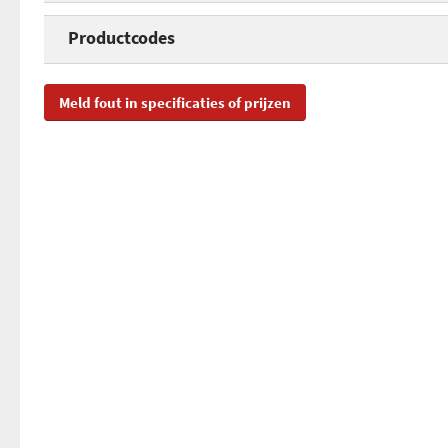
Kit van twee adapters
Productcodes
Gewicht
SKU
20
Meld fout in specificaties of prijzen
Snelheid
EAN
40
Beveiligingstype
Toegevoegd aan Hardware Info
do
Standaard
Geïntegreerd stopcontact
Opgegeven stroomverbruik
Kleur