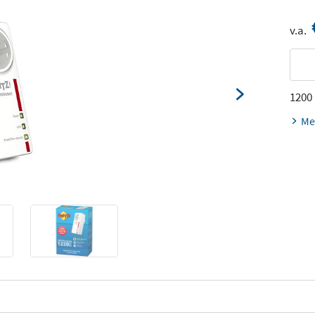
v.a.
1200
Me