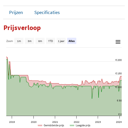
Prijzen
Specificaties
Prijsverloop
Zoom
1m
3m
6m
YTD
1 jaar
Alles
€ 200
€ 150
€ 100
€ 50
€ 0
2019
2020
2021
2022
2023
2024
Gemiddelde prijs
Laagste prijs