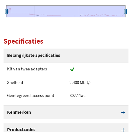
2020
2020
2022
2022
Specificaties
Belangrijkste specificaties
Kit van twee adapters
Snelheid
2.400 Mbit/s
Geïntegreerd access point
802.11ac
Kenmerken
Kit van twee adapters
Productcodes