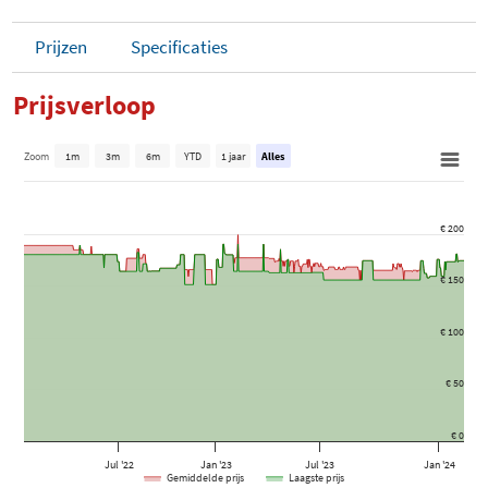
Prijzen
Specificaties
Prijsverloop
Zoom
1m
3m
6m
YTD
1 jaar
Alles
€ 200
€ 150
€ 100
€ 50
€ 0
Jul '22
Jan '23
Jul '23
Jan '24
Gemiddelde prijs
Laagste prijs