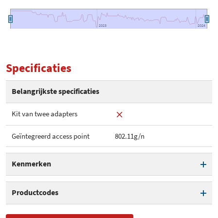
2023
2023
2024
2024
Specificaties
Belangrijkste specificaties
Kit van twee adapters
Geïntegreerd access point
802.11g/n
Kenmerken
Kit van twee adapters
Productcodes
Geïntegreerd stopcontact
SKU
8812, 08812